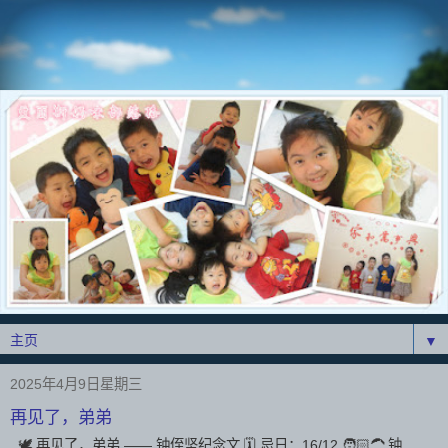
▼
2025年4月9日星期三
再见了，弟弟
🕊️ 再见了，弟弟 —— 钟侄坚纪念文 🗓️ 忌日：16/12 🧑🏻‍🦱 钟