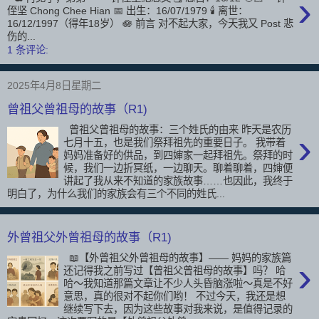
›
侄坚 Chong Chee Hian 📅 出生：16/07/1979 🕯️ 离世：
16/12/1997（得年18岁） 🪷 前言 对不起大家，今天我又 Post 悲
伤的...
1 条评论:
2025年4月8日星期二
曾祖父曾祖母的故事（R1)
曾祖父曾祖母的故事：三个姓氏的由来 昨天是农历
›
七月十五，也是我们祭拜祖先的重要日子。 我带着
妈妈准备好的供品，到四婶家一起拜祖先。祭拜的时
候，我们一边折冥纸，一边聊天。聊着聊着，四婶便
讲起了我从来不知道的家族故事……也因此，我终于
明白了，为什么我们的家族会有三个不同的姓氏...
外曾祖父外曾祖母的故事（R1)
📖【外曾祖父外曾祖母的故事】—— 妈妈的家族篇
›
还记得我之前写过【曾祖父曾祖母的故事】吗？ 哈
哈～我知道那篇文章让不少人头昏脑涨啦～真是不好
意思，真的很对不起你们哟！ 不过今天，我还是想
继续写下去，因为这些故事对我来说，是值得记录的