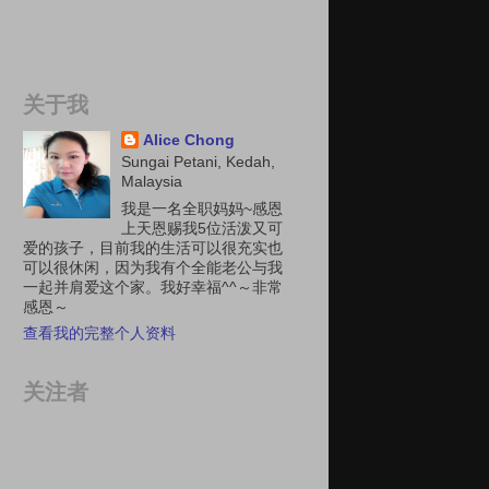
关于我
Alice Chong
Sungai Petani, Kedah,
Malaysia
我是一名全职妈妈~感恩
上天恩赐我5位活泼又可
爱的孩子，目前我的生活可以很充实也
可以很休闲，因为我有个全能老公与我
一起并肩爱这个家。我好幸福^^～非常
感恩～
查看我的完整个人资料
关注者