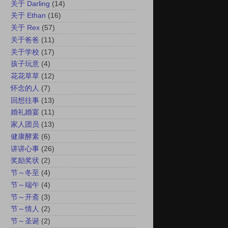
关于 Darling
(14)
关于 Ethan
(16)
关于 Rex
(57)
关于爸爸
(11)
关于学校
(17)
孩子玩意
(4)
花花草草
(12)
怀念的人
(7)
回想往事
(13)
婚礼婚宴
(11)
家人团员
(13)
健康酵素
(6)
讲讲心事
(26)
奖励奖状
(2)
节～冬至
(4)
节～端午
(4)
节～开斋
(3)
节～情人
(2)
节～圣诞
(2)