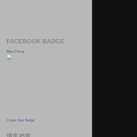
FACEBOOK BADGE
Alice Chong
Create Your Badge
博客档案