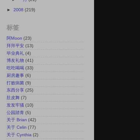
►
2008
(219)
标签
阿Moon
(23)
拜拜平安
(13)
毕业典礼
(4)
博友礼物
(41)
吃吃喝喝
(33)
厨房趣事
(6)
打败病菌
(9)
东西分享
(25)
肚皮舞
(7)
发发牢骚
(10)
公园踏青
(5)
关于 Brian
(42)
关于 Celin
(77)
关于 Cynthia
(2)