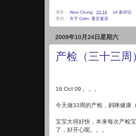
博客：
Alice Chong
22:16
14 条评论:
类别：
关于 Celin
,
童言童语
2009年10月24日星期六
产检（三十三周
16 Oct 09 。。。
今天做33周的产检，妈咪健康（6
宝宝大得好快，本来每次产检
了，好开心呢。。。