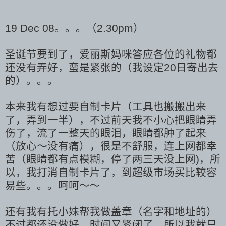
19 Dec 08。。。（2.30pm）
圣诞节要到了，爱丽斯妈咪答应各位的礼物都
还没有弄好，蛮是紧张的（我设定20日寄出去
的）。。。
本来我有想过要自制卡片（工具也搬搬出来
了，弄到一半），不过前天我不小心把眼睛弄
伤了，流了一整天的眼泪，眼睛都肿了起来
（放心～没有痛），很是不舒服，连上网都幸
苦（眼睛都有点模糊，停了两三天没上网)，所
以，我打消自制卡片了，到超级市场买比较容
易些。。。呵呵～～
还有我有托小妹帮我做盖章（名字和地址的）
不过都还没做好，时间又紧闭了，所以我就只