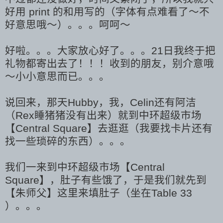
好用 print 的和用写的（字体有点难看了～不
好意思哦～）。。。呵呵～
好啦。。。大家放心好了。。。21日我终于把
礼物
都
寄出去了！！！收到的朋友，别介意哦
～
小小意思而已。。。
说回来，那天
Hubby，我，Celin还有阿洁
（Rex睡猪猪没有出来）
就到中环超级市场
【Central Square】去逛逛（我要找卡片还有
找一些琐碎的东西）。。。
我们一来到
中环超级市场【Central
Square】
，肚子有些饿了，于是我们就先到
【朱师父】这里来填肚子（坐在Table 33
）。。。