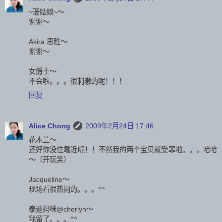
~珊姑娘~～
谢谢～
Akira 思胜～
谢谢～
女爵士～
不会啦。。。很刺激的呢！！！
回复
Alice Chong
2009年2月24日 17:46
花木兰～
还好你没住靠近呢！！不然我的两个宝贝就受罪啦。。。哈哈
～（开玩笑）
Jacqueline～
现场看很热闹的。。。^^
泰迪妈咪@cherlyn～
我留了。。。^^