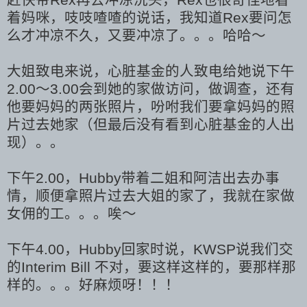
着妈咪，吱吱喳喳的说话，我知道Rex要问怎
么才冲凉不久，又要冲凉了
。。。哈哈～
大姐致电来说，心脏基金的人致电给她说下午
2.00～3.00会到她的家做访问，做调查，还有
他要妈妈的两张照片
，吩咐我们要拿妈妈的照
片过去她家（但最后没有看到心脏基金的人出
现）。。
下午2.00，Hubby带着二姐和阿洁出去办事
情，顺便拿照片过去大姐的家了，我就在家做
女佣的工。。。
唉～
下午4.00，Hubby回家时说，KWSP说我们交
的Interim Bill 不对，要这样这样的，要那样那
样的。。。好麻烦呀
！！！