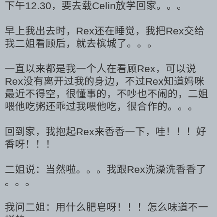
下午12.30，要去载Celin放学回家。。。
早上我出去时，Rex还在睡觉，我把Rex交给
我二姐看顾后，就去槟城了。。。
一直以来都是我一个人在看顾Rex，可以说
Rex没有离开过我的身边，不过Rex知道妈咪
最近不得空，很懂事的，不吵也不闹的，二姐
喂他吃粥还乖过我喂他吃，很合作的
。。。
回到家，我抱起Rex来香香一下，哇！！！好
香呀！！！
二姐说：当然啦。。。我跟Rex洗澡洗香香了
。。。
我问二姐：用什么肥皂呀！！！怎么味道不一