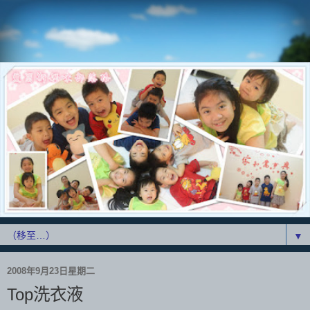
▼
2008年9月23日星期二
Top洗衣液