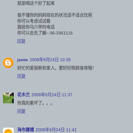
就是喝这个好了起来
我不懂你的妈妈现在的状况适不适合饮用
你可以考虑试试看
我给你马六甲的电话
你可以去先了解~ 06-3361116
回复
jamie
2008年9月24日 10:35
好忙的爱丽斯和家人。要好好照顾身体哦！
回复
花木兰
2008年9月24日 11:37
你真的累坏了。。。
回复
海市蜃樓
2008年9月24日 11:42