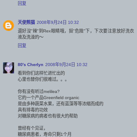
回复
天使熊猫
2008年9月24日 10:32
還好沒"辣"到Rex眼睛哦，挺"危險"下，下次要注意放好洗衣
液及洗澡的～
回复
80's Cherlyn
2008年9月24日 10:32
看到你们这样忙进忙出的
心里也替你们很难过。。。
你有没有听过melilea?
它的一个产品Greenfield organic
是由多种蔬菜水果，还有蓝藻等等浓缩而成的
具有排毒的功效
对糖尿病的病者也有很大的帮助
曾经有个见证，
糖尿病患者，寿命只剩1个月