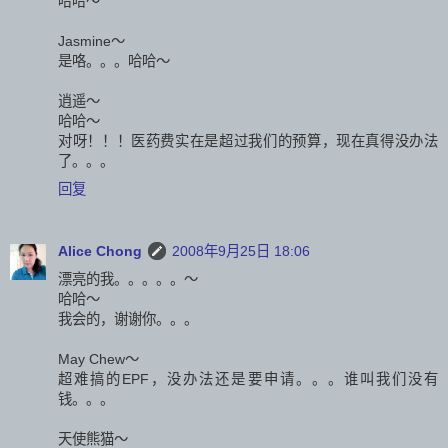
哈哈～
Jasmine～
是咯。。。哈哈～
逍遥～
哈哈～
对呀！！！医药费实在是超过我们的预算，现在真得没办法
了。。。
回复
Alice Chong
2008年9月25日 18:06
漂亮的我。。。。。～
哈哈～
我会的，谢谢你。。。
May Chew～
超难搞的EPF，没办法还是要申请。。。谁叫我们没有
钱。。。
天使熊猫～