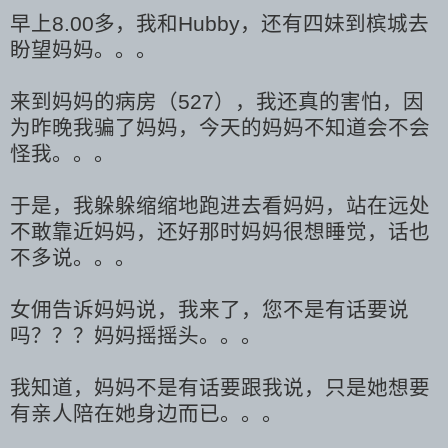
早上8.00多，我和Hubby，还有四妹到槟城去
盼望妈妈。。。
来到妈妈的病房（527），我还真的害怕，因
为昨晚我骗了妈妈，今天的妈妈不知道会不会
怪我
。。。
于是，我躲躲缩缩地跑进去看妈妈，站在远处
不敢靠近妈妈，还好那时妈妈很想睡觉，话也
不多说
。。。
女佣告诉妈妈说，我来了，您不是有话要说
吗？？？妈妈摇摇头。。。
我知道，妈妈不是有话要跟我说，只是她想要
有亲人陪在她身边而已
。。。