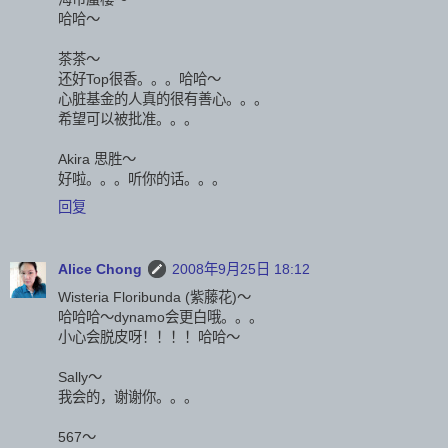
哈哈～
茶茶～
还好Top很香。。。哈哈～
心脏基金的人真的很有善心。。。
希望可以被批准。。。
Akira 思胜～
好啦。。。听你的话。。。
回复
Alice Chong
2008年9月25日 18:12
Wisteria Floribunda (紫藤花)～
哈哈哈～dynamo会更白哦。。。
小心会脱皮呀！！！！哈哈～
Sally～
我会的，谢谢你。。。
567～