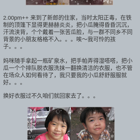
2.00pm++ 来到了新郎的住家，当时太阳正毒，在
铁
制的顶篷下显得更赫赫炎炎，把小瓜腌得昏昏沉沉，
汗流浃背，个个戴着一张苦瓜脸，与一群不同乡不同
背景的小朋友格格不入。。。唉～我可怜的孩
子。。。
妈咪随手拿起一瓶矿泉水，把手帕弄得湿嗒嗒，把小
瓜一个个排队脱衣服洗抹一翻换清洁的衣服，也不管
在场众人如何看待了，我只要我的小瓜舒舒服服就
好。。。
换好衣服过不久咱们就回家去了。。。