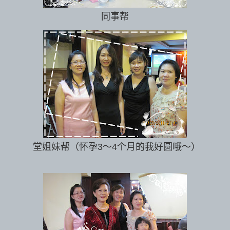
同事帮
堂姐妹帮（怀孕3～4个月的我好圆哦～）