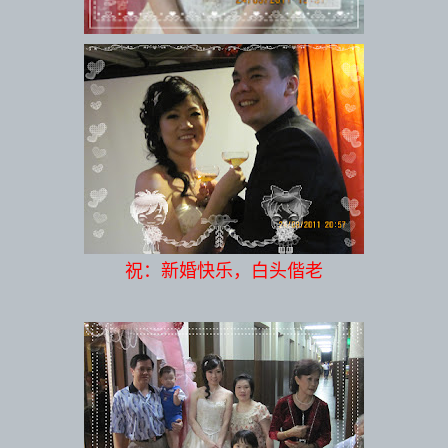
祝：新婚快乐，白头偕老