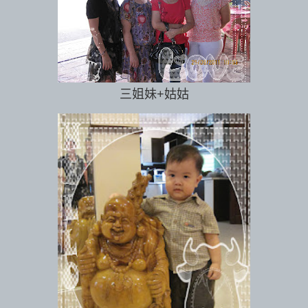
三姐妹+姑姑