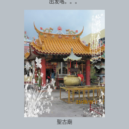
出发咯。。。
聖古廟