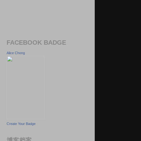
FACEBOOK BADGE
Alice Chong
Create Your Badge
博客档案