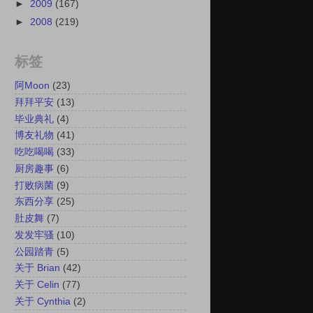
►
2009
(167)
►
2008
(219)
标签
阿Moon
(23)
拜拜平安
(13)
毕业典礼
(4)
博友礼物
(41)
吃吃喝喝
(33)
厨房趣事
(6)
打败病菌
(9)
东西分享
(25)
肚皮舞
(7)
发发牢骚
(10)
公园踏青
(5)
关于 Brian
(42)
关于 Celin
(77)
关于 Cynthia
(2)