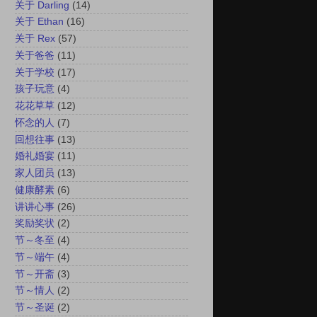
关于 Darling
(14)
关于 Ethan
(16)
关于 Rex
(57)
关于爸爸
(11)
关于学校
(17)
孩子玩意
(4)
花花草草
(12)
怀念的人
(7)
回想往事
(13)
婚礼婚宴
(11)
家人团员
(13)
健康酵素
(6)
讲讲心事
(26)
奖励奖状
(2)
节～冬至
(4)
节～端午
(4)
节～开斋
(3)
节～情人
(2)
节～圣诞
(2)