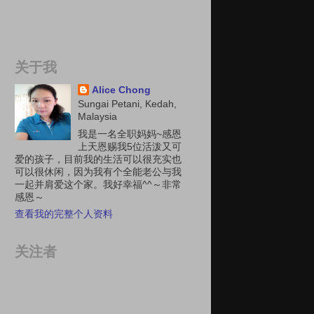
关于我
Alice Chong
Sungai Petani, Kedah,
Malaysia
我是一名全职妈妈~感恩
上天恩赐我5位活泼又可
爱的孩子，目前我的生活可以很充实也
可以很休闲，因为我有个全能老公与我
一起并肩爱这个家。我好幸福^^～非常
感恩～
查看我的完整个人资料
关注者