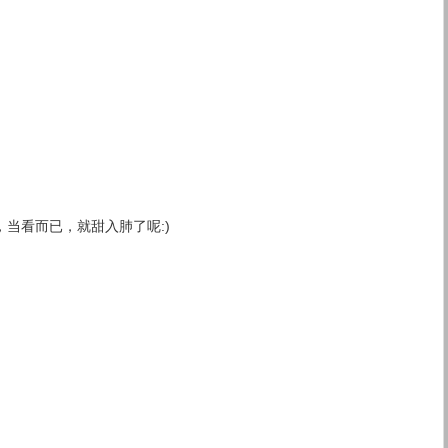
当看而已，就甜入肺了呢:)