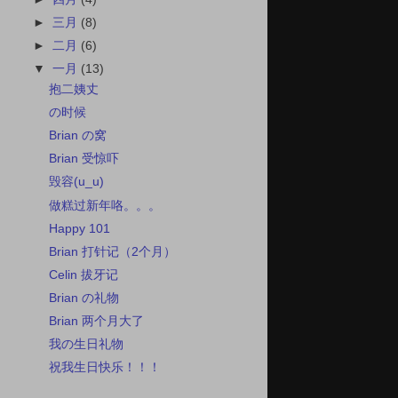
►
三月
(8)
►
二月
(6)
▼
一月
(13)
抱二姨丈
の时候
Brian の窝
Brian 受惊吓
毁容(u_u)
做糕过新年咯。。。
Happy 101
Brian 打针记（2个月）
Celin 拔牙记
Brian の礼物
Brian 两个月大了
我の生日礼物
祝我生日快乐！！！